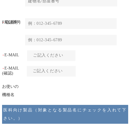
FAX番号
電話番号
＊
E-MAIL
＊
E-MAIL
＊
(確認)
お使いの
機種名
医科向け製品（対象となる製品名にチェックを入れて下
さい。）